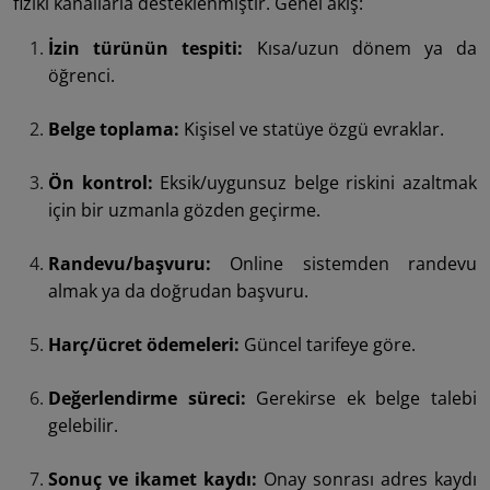
fiziki kanallarla desteklenmiştir. Genel akış:
İzin türünün tespiti:
Kısa/uzun dönem ya da
öğrenci.
Belge toplama:
Kişisel ve statüye özgü evraklar.
Ön kontrol:
Eksik/uygunsuz belge riskini azaltmak
için bir uzmanla gözden geçirme.
Randevu/başvuru:
Online sistemden randevu
almak ya da doğrudan başvuru.
Harç/ücret ödemeleri:
Güncel tarifeye göre.
Değerlendirme süreci:
Gerekirse ek belge talebi
gelebilir.
Sonuç ve ikamet kaydı:
Onay sonrası adres kaydı