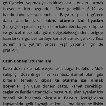
görüşmeleri yapmak ya da kiracı olarak düzen kurmak
isteyenler için uygundur. Süre genellikle 6–12 ay
bandındadır ve yenilenebilir. Başvuru paketi görece
daha yalındır; fakat
kıbrıs oturma izni fiyatları
(harç/işlem giderleri gibi resmi kalemler) başvuru tipine
ve güncel mevzuata göre değişebileceğinden, belgeyi
hazırlarken güncel tarifeyi kontrol etmek gerekir. Kısa
dönem izin, yatırım öncesi keşif yapanlar için de
pratiktir.
Uzun Dönem Oturma İzni
Kalıcı düzen kurmak isteyenlerin doğal hedefidir. Mülk
sahipliği, düzenli gelir ve kesintisiz ikamet planı gibi
kriterler temeldir.
Kıbrıs ta oturma izni almak
isteyenler için uzun dönem statü, ikamet sürekliliği
sağlar ve ileride vatandaşlık başvurusu planlayanlar için
önemli bir basamak oluşturur. Başvuru içeriği daha
kapsamlıdır; gelir kaynağı ve konaklama düzenine ilişkin