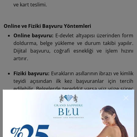
ve kart teslimi.
Online ve Fiziki Başvuru Yöntemleri
Online başvuru:
E-devlet altyapısı üzerinden form
doldurma, belge yükleme ve durum takibi yapılır.
Dijital başvuru, coğrafi esnekliği ve işlem hızını
artırır.
Fiziki başvuru:
Evrakların asıllarının ibrazı ve kimlik
teyidi açısından ilk kez başvuranlar için tercih
edilebilir. Belgelerde tereddüt varsa yüz yüze süreç
avantaj sağlar.
İpucu: Online başvuruda yüklediğiniz
belgelerin çözünürlüğü ve okunabilirliği
yüksek olsun; dosya adlarını Türkçe karakter