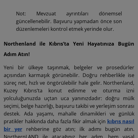
Not: Mevzuat ayrıntıları dönemsel
güncellenebilir. Başvuru yapmadan önce son
düzenlemeleri kontrol etmek yerinde olur.
Northenland ile Kıbrıs’ta Yeni Hayatınıza Bugün
Adım Atın!
Yeni bir ülkeye taşınmak, belgeler ve prosedürler
açısından karmaşık görünebilir. Doğru rehberlikle ise
süreç net, hızlı ve öngörülebilir hale gelir. Northenland,
Kuzey Kıbrıs’ta konut edinme ve oturma izni
yolculuğunuzda uçtan uca yanınızdadır: doğru mülk
seçimi, belge hazırlığı, başvuru takibi ve yerleşim sonrası
destek. Ada yaşamı, mahalle dinamikleri ve günlük
pratikler hakkında daha fazla fikir almak için
kıbrıs nasıl
bir yer
rehberine göz atın; ilk adımı bugün atın.
NorthernLAND ile atacağınız her adım, hem yasal