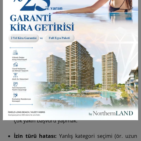
ve boşluksuz, “Pasaport_AdSoyad_Tarih.pdf”
gibi standart bir formatla kaydedin.
Başvuru Sırasında Sık Yapılan Hatalar
Eksik/uyumsuz evrak:
Kira sözleşmesindeki adres
ile başvuru formundaki adresin farklı olması gibi
basit tutarsızlıklar bile süreci uzatır.
Güncelliğini yitirmiş belgeler:
Adli sicil veya sağlık
raporunun süresi dolmuş olabilir.
Yetersiz gelir beyanı:
Düzenli gelir veya yeterli
birikimi gösterememek.
Zaman yönetimi hatası:
Vize/iznin bitiş tarihine
çok yakın başvuru yapmak.
İzin türü hatası:
Yanlış kategori seçimi (ör. uzun