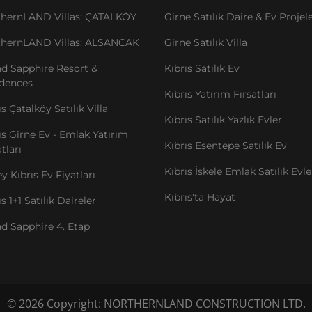
thernLAND Villas: ÇATALKÖY
Girne Satılık Daire & Ev Projele
thernLAND Villas: ALSANCAK
Girne Satılık Villa
d Sapphire Resort &
Kıbrıs Satılık Ev
idences
Kıbrıs Yatırım Fırsatları
ıs Çatalköy Satılık Villa
Kıbrıs Satılık Yazlık Evler
ıs Girne Ev - Emlak Yatırım
Kıbrıs Esentepe Satılık Ev
tları
Kıbrıs İskele Emlak Satılık Evle
y Kıbrıs Ev Fiyatları
Kıbrıs'ta Hayat
ıs 1+1 Satılık Daireler
d Sapphire 4. Etap
© 2026 Copyright: NORTHERNLAND CONSTRUCTION LTD.