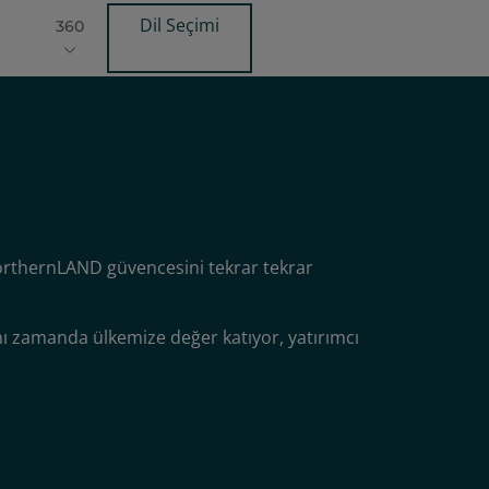
Dil Seçimi
360
e NorthernLAND güvencesini tekrar tekrar
ynı zamanda ülkemize değer katıyor, yatırımcı