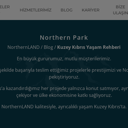
ELER
BIZE
HIZMETLERIMIZ
BLOG
KARIYER
ULAŞIN
Northern Park
NorthernLAND
/
Blog
/
Kuzey Kıbrıs Yaşam Rehberi
En büyük gururumuz, mutlu müşterilerimiz.
şekilde başarıyla teslim ettiğimiz projelerle prestijimizi v
pekiştiriyoruz.
ıs’a kazandırdığımız her projede yalnızca konut satmıyor, a
çekiyor ve ülke ekonomisine katkı sağlıyoruz.
NorthernLAND kalitesiyle, ayrıcalıklı yaşam Kuzey Kıbrıs’ta.