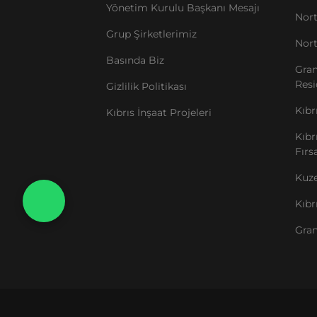
Yönetim Kurulu Başkanı Mesajı
Nor
Grup Şirketlerimiz
Nor
Basında Biz
Gran
Res
Gizlilik Politikası
Kıbr
Kıbrıs İnşaat Projeleri
Kıbr
Fırsa
Kuze
Kıbr
Gran