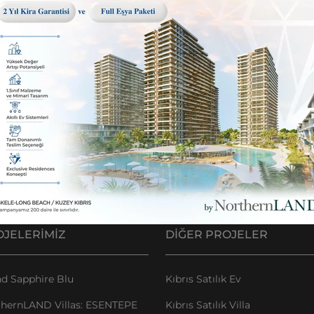
OJELERIMIZ
DIĞER PROJELER
d Sapphire Blu
Kıbrıs Satılık Ev
thernLAND Villas: ESENTEPE
Kıbrıs Satılık Villa