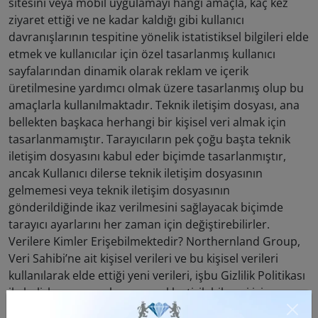
sitesini veya mobil uygulamayı hangi amaçla, kaç kez
ziyaret ettiği ve ne kadar kaldığı gibi kullanıcı
davranışlarının tespitine yönelik istatistiksel bilgileri elde
etmek ve kullanıcılar için özel tasarlanmış kullanıcı
sayfalarından dinamik olarak reklam ve içerik
üretilmesine yardımcı olmak üzere tasarlanmış olup bu
amaçlarla kullanılmaktadır. Teknik iletişim dosyası, ana
bellekten başkaca herhangi bir kişisel veri almak için
tasarlanmamıştır. Tarayıcıların pek çoğu başta teknik
iletişim dosyasını kabul eder biçimde tasarlanmıştır,
ancak Kullanıcı dilerse teknik iletişim dosyasının
gelmemesi veya teknik iletişim dosyasının
gönderildiğinde ikaz verilmesini sağlayacak biçimde
tarayıcı ayarlarını her zaman için değiştirebilirler.
Verilere Kimler Erişebilmektedir? Northernland Group,
Veri Sahibi’ne ait kişisel verileri ve bu kişisel verileri
kullanılarak elde ettiği yeni verileri, işbu Gizlilik Politikası
ile belirlenen amaçların gerçekleştirilebilmesi için
Northernland Group’un hizmetlerinden faydalandığı