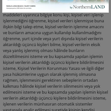
Verilere Erişim Hakkı Ve Düzeltme Talepleri Hakkında
Kişisel Verilerin Korunması yasasını 13., 14. ve 15.
maddeleri uyarınca bilgiye konu kişi, kişisel veri işlenip
işlenmediğini öğrenme, kişisel verileri işlenmişse buna
ilişkin bilgi talep etme, kişisel verilerin işlenme amacını
ve bunların amacına uygun kullanılıp kullanılmadığını
öğrenme, yurt içinde veya yurt dışında kişisel verilerin
aktarıldığı üçüncü kişileri bilme, kişisel verilerin eksik
veya yanlış işlenmiş olması hâlinde bunların
düzeltilmesini isteme ve bu kapsamda yapılan işlemin
kişisel verilerin aktarıldığı üçüncü kişilere bildirilmesini
isteme, Kişisel Verilerin Korunması Yasası ve ilgili diğer
yasa hükümlerine uygun olarak işlenmiş olmasına
rağmen, işlenmesini gerektiren sebeplerin ortadan
kalkması hâlinde kişisel verilerin silinmesini veya yok
edilmesini isteme ve bu kapsamda yapılan işlemin kişisel
verilerin aktarıldığı üçüncü kişilere bildirilmesini isteme,
işlenen verilerin münhasıran otomatik sistemler
vasıtasıyla analiz edilmesi suretiyle kişinin kendisi