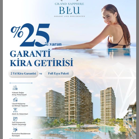
üçüncü kişilere, Grup şirketleri ve iştirakler arasında
ödeme işlemlerini gerçekleştirmek ve kullanıcıların
faydalarını sağlamak için Hizmet sağlayıcılarına ve iş
ortaklarıyla, uygulamanın işlevlerini gerçekleştirmek ve
geliştirmek için ve yasal yükümlülükler gereği, mahkeme
kararı veya resmi talepler doğrultusunda
aktarılabilecektir. Northernland Group, Veri Sahibi
deneyiminin geliştirilmesi (iyileştirme ve kişiselleştirme
dâhil), Veri Sahibi’nin güvenliğini sağlamak, hileli ya da
izinsiz kullanımları tespit etmek, operasyonel
değerlendirme araştırılması, mobil uygulama
hizmetlerine ilişkin hataların giderilmesi ve işbu Gizlilik
Politikası’nda yer alan amaçlardan herhangi birisini
gerçekleştirebilmek için SMS gönderimi yapanlar da
dahil olmak üzere dış kaynak hizmet sağlayıcıları,
barındırma hizmet sağlayıcıları (hosting servisleri),
hukuk büroları, araştırma şirketleri, çağrı merkezleri gibi
üçüncü kişiler ile paylaşabilecektir.