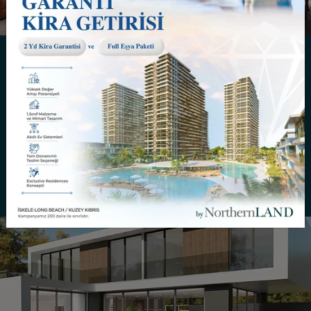
NorthernLAND Villas: ALSANCAK
Alsancak, Girne’nin en güzel bölgelerinden birinde her
stile uygun bir hayat sunuyor. Tarihi dokusu, bakir
doğası, eğlenceli gece hayatı, casinoları, altın rengi
plajları ve çok kültürlü yapısı ile çok popüler olan
Alsancak’ı, NorthernLAND kalitesiyle daha da çok
seveceksiniz.
Detaylar