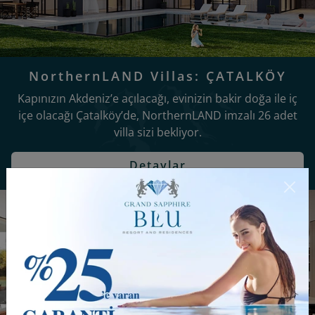
NorthernLAND Villas: ÇATALKÖY
Kapınızın Akdeniz’e açılacağı, evinizin bakir doğa ile iç
içe olacağı Çatalköy’de, NorthernLAND imzalı 26 adet
villa sizi bekliyor.
Detaylar