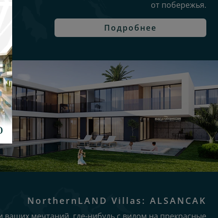
от побережья.
Подробнее
NorthernLAND Villas: ALSANCAK
и ваших мечтаний, где-нибудь с видом на прекрасные