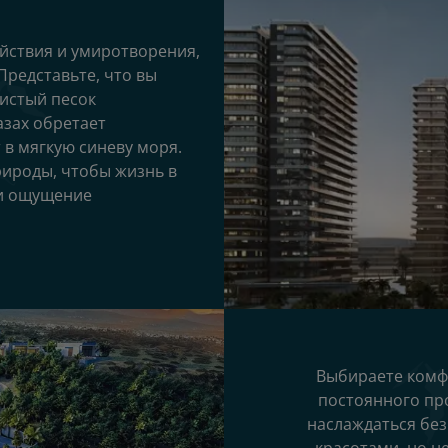
йствия и умиротворения,
Представьте, что вы
истый песок
азах обретает
 в мягкую синеву моря.
рироды, чтобы жизнь в
 и ощущение
Выбираете комф
постоянного пр
наслаждаться бе