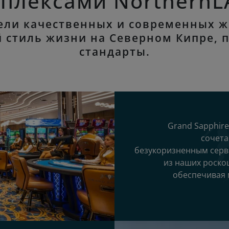
плексами Northern
тели качественных и современных 
ый стиль жизни на Северном Кипре,
стандарты.
Grand Sapphire
сочета
безукоризненным серв
из наших роско
обеспечивая 