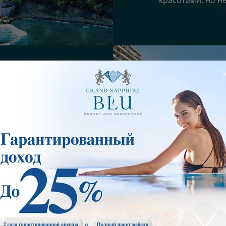
красотами, но н
ом, красивом и активно
. Район может
й, рядом с ним
ные исторические
Очаровательный комплек