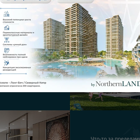
отделкой – больше не
м!
Что-то за пределам