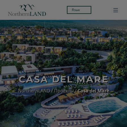
Язык
CASA DEL MARE
NorthernLAND
/
Проекты
/
Casa del Mare