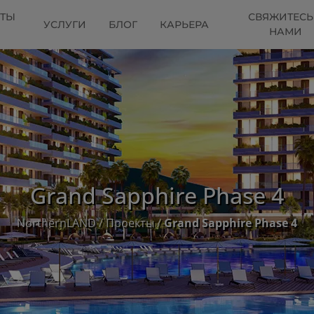
КТЫ
СВЯЖИТЕСЬ
УСЛУГИ
БЛОГ
КАРЬЕРА
НАМИ
Grand Sapphire Phase 4
NorthernLAND
/
Проекты
/
Grand Sapphire Phase 4