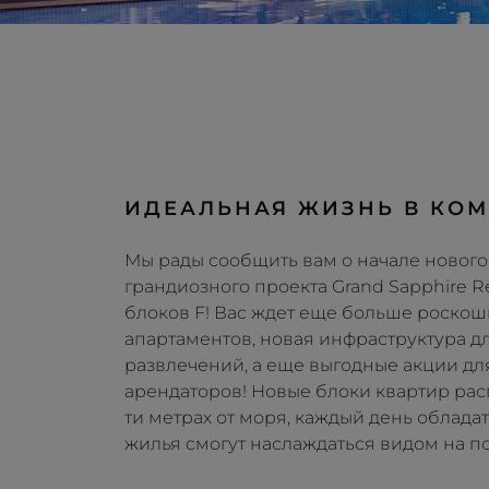
ИДЕАЛЬНАЯ ЖИЗНЬ В КО
Мы рады сообщить вам о начале нового
грандиозного проекта Grand Sapphire Re
блоков F! Вас ждет еще больше роскош
апартаментов, новая инфраструктура д
развлечений, а еще выгодные акции дл
арендаторов! Новые блоки квартир расп
ти метрах от моря, каждый день облада
жилья смогут наслаждаться видом на п