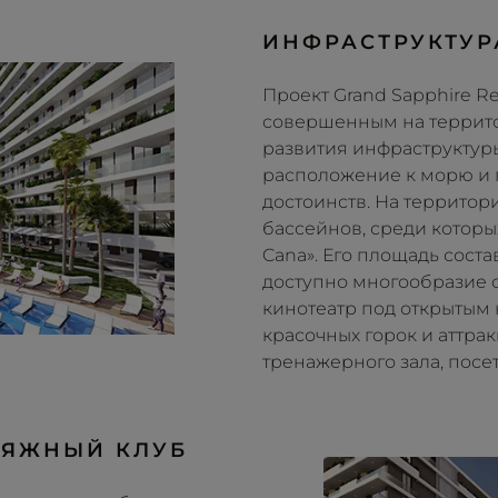
ИНФРАСТРУКТУР
Проект Grand Sapphire R
совершенным на террито
развития инфраструктуры
расположение к морю и 
достоинств. На территор
бассейнов, среди которы
Cana». Его площадь соста
доступно многообразие 
кинотеатр под открытым
красочных горок и аттра
тренажерного зала, посет
ЛЯЖНЫЙ КЛУБ