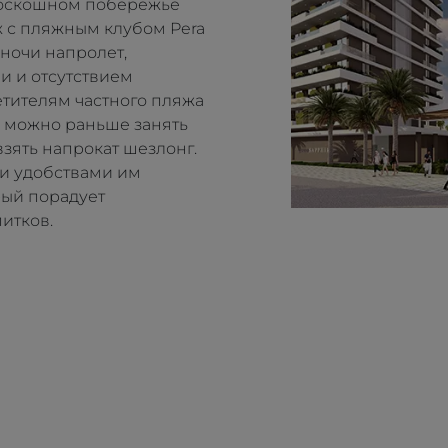
 роскошном побережье
 с пляжным клубом Pera
 ночи напролет,
 и отсутствием
тителям частного пляжа
к можно раньше занять
зять напрокат шезлонг.
и удобствами им
рый порадует
итков.