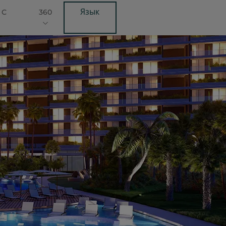
Язык
 С
360