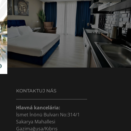
KONTAKTUJ NÁS
Hlavná kancelária:
İsmet İnönü Bulvarı No:314/1
Sakarya Mahallesi
Gazimağusa/Kıbrıs