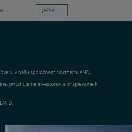
JAZYK
60
dôveru v našu spoločnosť NorthernLAND.
ne, priťahujeme investorov a prispievame k
nLAND.