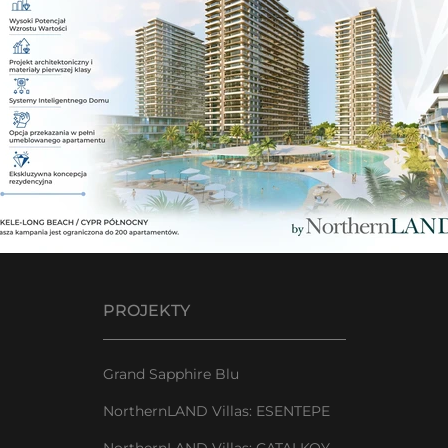
PROJEKTY
Grand Sapphire Blu
NorthernLAND Villas: ESENTEPE