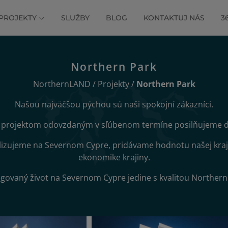
PROJEKTY
SLUŽBY
BLOG
KONTAKTUJ NÁS
3
Northern Park
NorthernLAND
/
Projekty
/
Northern Park
Našou najväčšou pýchou sú naši spokojní zákazníci.
 projektom odovzdaným v sľúbenom termíne posilňujeme 
izujeme na Severnom Cypre, pridávame hodnotu našej kraji
ekonomike krajiny.
legovaný život na Severnom Cypre jedine s kvalitou Norther