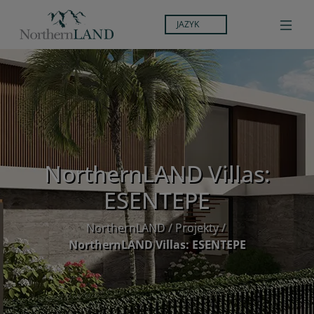
JAZYK
NorthernLAND Villas:
ESENTEPE
NorthernLAND
/
Projekty
/
NorthernLAND Villas: ESENTEPE