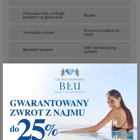
Polouzavretý vonkajší
Bazén
priestor na grilovanie
10 tonová nádrž na
Vonkajšia vírivka
vodu
VRF klimatizačný
Booster System
systém
Centrálne podlahové
Generátor
kúrenie
Inteligentný domáci
Bezpečnostný
systém
kamerový systém
Biely tovar
2 Garáž