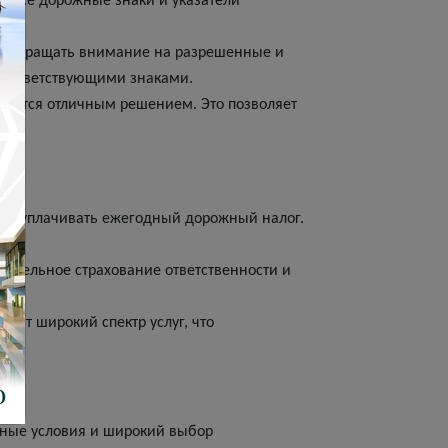
. Все дорожные знаки и указатели
жно обращать внимание на разрешенные и
соответствующими знаками.
ановится отличным решением. Это позволяет
о и уплачивать ежегодный дорожный налог.
зательное страхование ответственности и
яют широкий спектр услуг, что
одные условия и широкий выбор