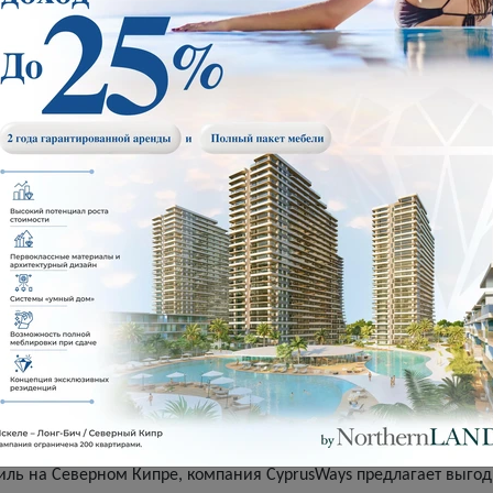
вижения на Северном Кипре схожи с европейскими стандартами
о значительно облегчает навигацию для иностранцев.
истических зонах парковка может быть ограничена, поэтому ва
льшинстве случаев парковочные места обозначены и снабжены 
то приезжает на остров на короткий срок, аренда автомобиля ст
олучить возможность свободно передвигаться по всему региону.
м Кипре.
ы автомобилей обязаны зарегистрировать транспортное средств
занимает минимальное количество времени.
ны быть застрахованы. Основные виды страховки включают обя
а и кражи.
рвисы и станции техобслуживания на Северном Кипре предоставл
твенное обслуживание автомобилей.
биль на Северном Кипре, компания CyprusWays предлагает выг