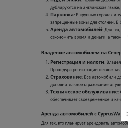
: Правила дорожного д
дублируются на английском языке, чт
Парковка
: В крупных городах и тур
запрещенные зоны для стоянки. В бо
Аренда автомобилей
: Для тех, к
сэкономить время и деньги, а также п
Владение автомобилем на Северно
Регистрация и налоги
: Владельц
Процедура регистрации несложная и 
Страхование
: Все автомобили долж
дополнительное страхование от ущерб
Техническое обслуживание
: Се
обеспечивает своевременное и качес
Аренда автомобилей с CyprusWays.
Для тех, кто планирует арендовать автомо