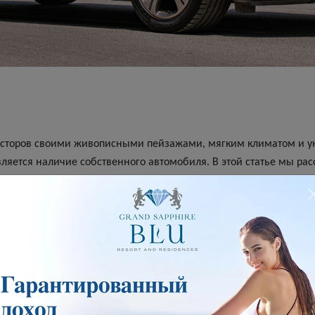
есторов своими живописными пейзажами, мягким климатом и у
ляется наличие собственного автомобиля. В этой статье мы р
, а также предложим выгодные условия аренды автомобилей от
м Кипре.
й из главных особенностей является левостороннее движение, 
. Однако, большинство новых водителей быстро адаптируются к
руктура на Северном Кипре достаточно развита. Главные дороги
асное передвижение.