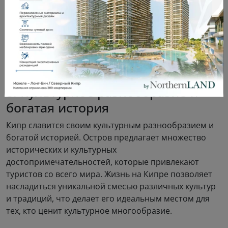
7. Высокий уровень безопасности
Кипр считается одним из самых безопасных мест в
мире. Низкий уровень преступности и дружелюбное
местное население создают комфортные условия для
жизни. Это особенно важно для семей с детьми и тех,
кто ищет спокойное место для проживания.
8. Культурное разнообразие и
богатая история
Кипр славится своим культурным разнообразием и
богатой историей. Остров предлагает множество
исторических и культурных
достопримечательностей, которые привлекают
туристов со всего мира. Жизнь на Кипре позволяет
насладиться уникальной смесью различных культур
и традиций, что делает его идеальным местом для
тех, кто ценит культурное многообразие.