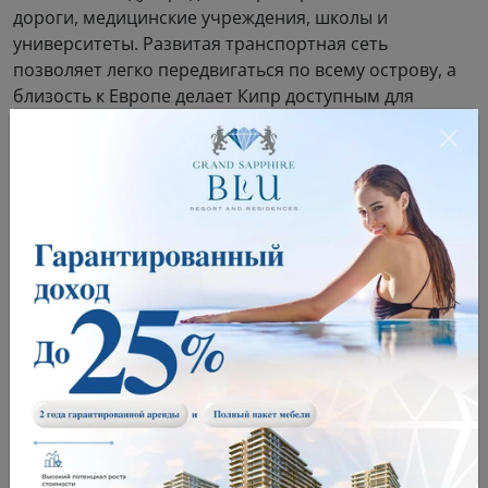
дороги, медицинские учреждения, школы и
университеты. Развитая транспортная сеть
позволяет легко передвигаться по всему острову, а
близость к Европе делает Кипр доступным для
международных путешествий.
6. Низкие налоги и простота
оформления
Еще одной важной причиной, по которой стоит
купить дом на Кипре, являются низкие налоги и
простота оформления сделок. Кипр предлагает
благоприятные налоговые условия для владельцев
недвижимости, что делает покупку еще более
привлекательной. Оформление недвижимости на
острове достаточно простое и прозрачное, что
снижает риски и упрощает процесс для иностранных
покупателей.