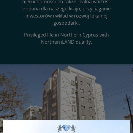
nieruchomości- to także realna wartość
dodana dla naszego kraju, przyciąganie
inwestorów i wkład w rozwój lokalnej
gospodarki.
Privileged life in Northern Cyprus with
NorthernLAND quality.