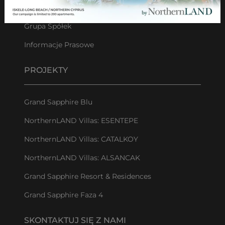
GŁOS ZAŁOŻYCIELA
Grupa Spółek
Informacje Prasowe
PROJEKTY
Grand Sapphire Blu
NorthernLAND Villas: ESENTEPE
NorthernLAND Villas: CATALKOY
NorthernLAND Villas: ALSANCAK
Grand Sapphire Resort & Residences
Grand Sapphire Faza 4
SKONTAKTUJ SIĘ Z NAMI