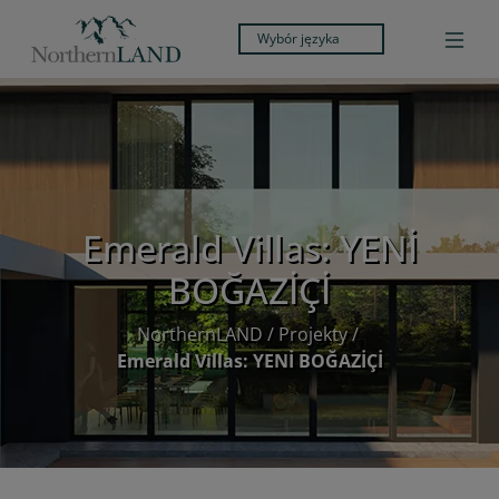
Wybór języka
Emerald Villas: YENİ
BOĞAZİÇİ
NorthernLAND
/
Projekty
/
Emerald Villas: YENİ BOĞAZİÇİ