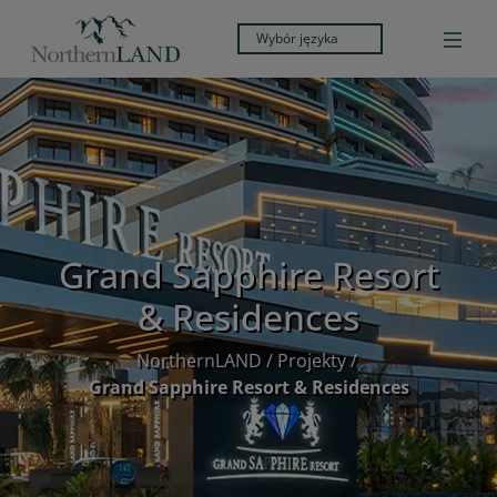
Wybór języka
Grand Sapphire Resort
& Residences
NorthernLAND
/
Projekty
/
Grand Sapphire Resort & Residences