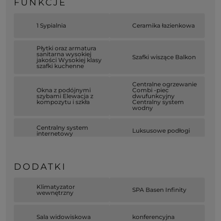
FUNKCJE
1 Sypialnia
Ceramika łazienkowa
Płytki oraz armatura
sanitarna wysokiej
Szafki wiszące Balkon
jakości Wysokiej klasy
szafki kuchenne
Centralne ogrzewanie
Okna z podójnymi
Combi -piec
szybami Elewacja z
dwufunkcyjny
kompozytu i szkła
Centralny system
wodny
Centralny system
Luksusowe podłogi
internetowy
Cebtralny system
Centralny system TV
wzmacniający sygnał
satelitarnej
DODATKI
Generator
Zewnętrzne i
Infrastruktura do
Klimatyzator
wewnętrzne baseny
SPA Basen Infinity
klimatyzacji Parking
wewnętrzny
Siłownia
Zewnętrzne i
Sala widowiskowa
konferencyjna
wewnętrzne place