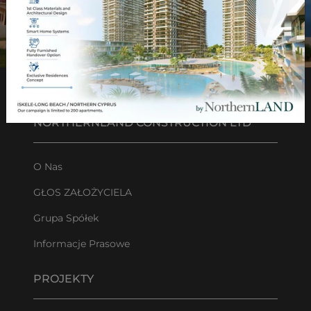
NORTHERNLAND CONSTRUCTION LTD
O Nas
GŁOS ZAŁOŻYCIELA
Grupa Spółek
Informacje Prasowe
PROJEKTY