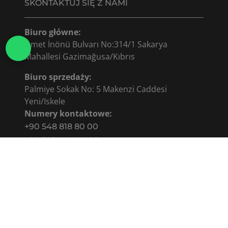
SKONTAKTUJ SIĘ Z NAMI
Biuro główne:
İsmet İnönü Bulvarı No:314/1 Sakarya
Mahallesi Gazimağusa/Kıbrıs
Biuro sprzedaży:
Palmiye Sokak No: 5 Makenzi Caddesi
Yeni/Iskele
Numery kontaktowe:
+90 548 818 80 00
+90 392 4444 000
© 2026 Copyright: NORTHERNLAND CONSTRUCTION
LTD.