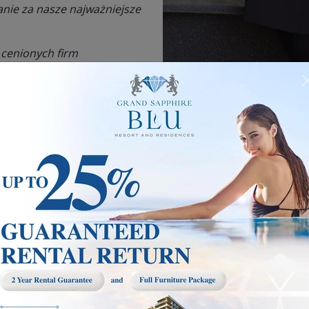
anie za nasze najważniejsze
 cenionych firm
 prawdziwą dumą jest
nowoczesne podejście, które
as zaufaniem.
kość swoich usług i
bowiązujące na Cyprze-
alnym projektom.
m poziomie doskonałości w
tami.
osi korzyści zarówno
ży pełna zaangażowania
.