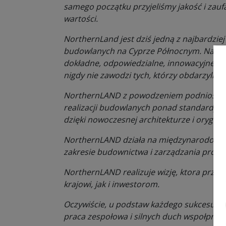
samego początku przyjeliśmy jakość i zauf
wartości.
NorthernLand jest dziś jedną z najbardziej
budowlanych na Cyprze Północnym. Naszą
dokładne, odpowiedzialne, innowacyjne i 
nigdy nie zawodzi tych, którzy obdarzyli n
NorthernLAND z powodzeniem podniosło ja
realizacji budowlanych ponad standardy o
dzięki nowoczesnej architekturze i orygin
NorthernLAND działa na międzynarodowy
zakresie budownictwa i zarządzania projek
NorthernLAND realizuje wizję, ktora przyn
krajowi, jak i inwestorom.
Oczywiście, u podstaw każdego sukcesu le
praca zespołowa i silnych duch wspołpracy