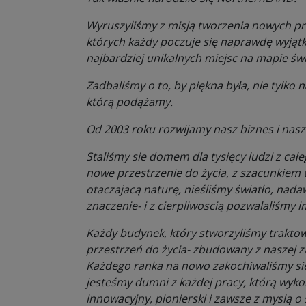
Wyruszyliśmy z misją tworzenia nowych prze
których każdy poczuje się naprawdę wyjąt
najbardziej unikalnych miejsc na mapie św
Zadbaliśmy o to, by piękna była, nie tylko 
którą podążamy.
Od 2003 roku rozwijamy nasz biznes i nasz
Staliśmy sie domem dla tysięcy ludzi z cał
nowe przestrzenie do życia, z szacunkie
otaczajacą naturę, nieśliśmy światło, na
znaczenie- i z cierpliwoscią pozwalaliśmy im
Każdy budynek, który stworzyliśmy traktow
przestrzeń do życia- zbudowany z naszej z
Każdego ranka na nowo zakochiwaliśmy si
jesteśmy dumni z każdej pracy, którą wyk
innowacyjny, pionierski i zawsze z myslą o s