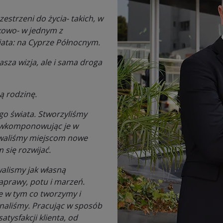
strzeni do życia- takich, w
kowo- w jednym z
iata: na Cyprze Północnym.
nasza wizja, ale i sama droga
ą rodzinę.
ego świata. Stworzyliśmy
m wkomponowując je w
dawaliśmy miejscom nowe
 się rozwijać.
alismy jak własną
aprawy, potu i marzeń.
e w tym co tworzymy i
onaliśmy. Pracując w sposób
atysfakcji klienta, od