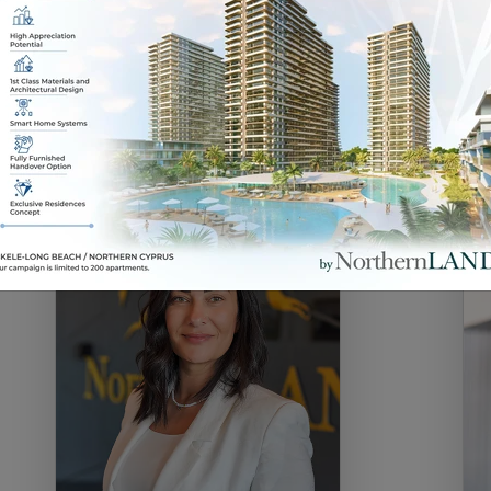
ych partnerach i
 nami przyszłość i dzielą się
ołącz do naszej wyjątkowej
 przestrzeni do życia.