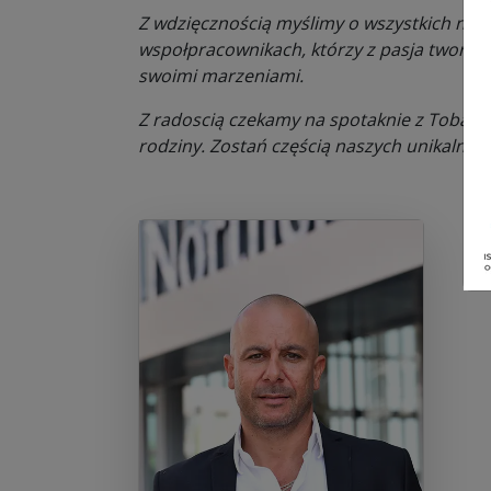
Z wdzięcznością myślimy o wszystkich nasz
wspołpracownikach, którzy z pasja tworzą z
swoimi marzeniami.
Z radoscią czekamy na spotaknie z Tobą. D
rodziny. Zostań częścią naszych unikalnych