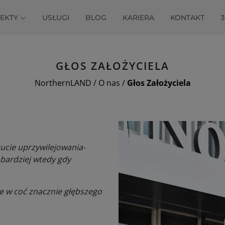
JEKTY
USŁUGI
BLOG
KARIERA
KONTAKT
GŁOS ZAŁOŻYCIELA
NorthernLAND
/
O nas
/
Głos Założyciela
zucie uprzywilejowania-
 bardziej wtedy gdy
ie w coć znacznie głębszego