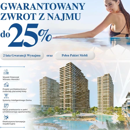
alé miesto pre váš druhý domov alebo investičnú príležitosť
ádzajúci sa v malebnej oblasti Severného Cypru, je ideáln
vo uznávaného golfového ihriska Korineum Golf & Beach Res
portového vyžitia.