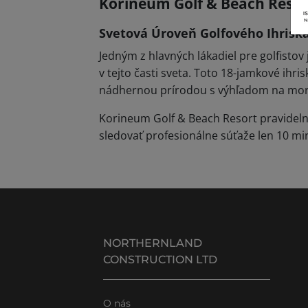
Korineum Golf & Beach Resor
Svetová Úroveň Golfového Ihrisk
Jedným z hlavných lákadiel pre golfistov
v tejto časti sveta. Toto 18-jamkové ih
nádhernou prírodou s výhľadom na mor
Korineum Golf & Beach Resort pravidelne
sledovať profesionálne súťaže len 10 
NORTHERNLAND
CONSTRUCTION LTD
O nás