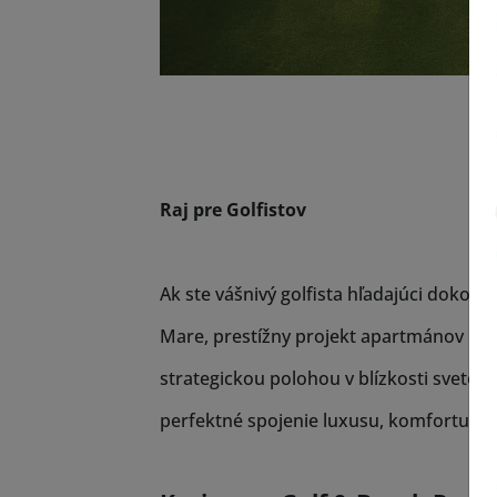
Raj pre Golfistov
Ak ste vášnivý golfista hľadajúci dokon
Mare, prestížny projekt apartmánov nach
strategickou polohou v blízkosti sveto
perfektné spojenie luxusu, komfortu a š