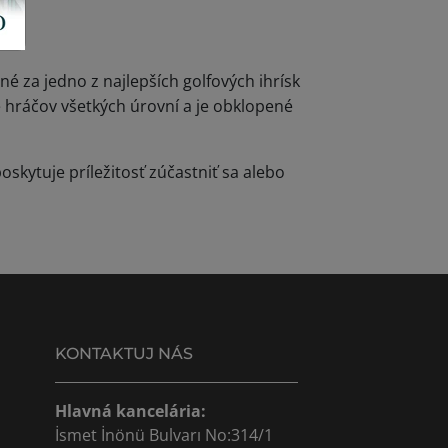
né za jedno z najlepších golfových ihrísk
e hráčov všetkých úrovní a je obklopené
skytuje príležitosť zúčastniť sa alebo
KONTAKTUJ NÁS
Hlavná kancelária:
İsmet İnönü Bulvarı No:314/1