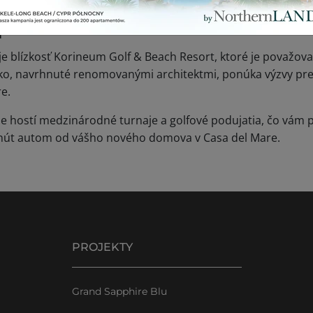
t
a
 je blízkosť Korineum Golf & Beach Resort, ktoré je považova
risko, navrhnuté renomovanými architektmi, ponúka výzvy pr
e.
 hostí medzinárodné turnaje a golfové podujatia, čo vám po
minút autom od vášho nového domova v Casa del Mare.
PROJEKTY
Grand Sapphire Blu