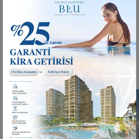
desteklenmekte olup, uzun vadeli
yatırımlar için güvenli bir temel
sağlamaktadır. Ayrıca, Kuzey Kıbrıs Ticaret
Odası ve Kuzey Kıbrıs Türk Cumhuriyeti
Başbakan Yardımcılığı, Turizm, Kültür,
Gençlik ve Çevre Bakanlığı da yeni
yatırımcılara destek ve rehberlik
sağlayarak ağ oluşturma ve iş geliştirme
fırsatları sunmaktadır.