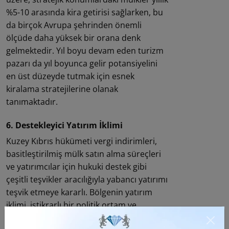
%5-10 arasında kira getirisi sağlarken, bu
da birçok Avrupa şehrinden önemli
ölçüde daha yüksek bir orana denk
gelmektedir. Yıl boyu devam eden turizm
pazarı da yıl boyunca gelir potansiyelini
en üst düzeyde tutmak için esnek
kiralama stratejilerine olanak
tanımaktadır.
6. Destekleyici Yatırım İklimi
Kuzey Kıbrıs hükümeti vergi indirimleri,
basitleştirilmiş mülk satın alma süreçleri
ve yatırımcılar için hukuki destek gibi
çeşitli teşvikler aracılığıyla yabancı yatırımı
teşvik etmeye kararlı. Bölgenin yatırım
iklimi, istikrarlı bir politik ortam ve
büyüyen bir ekonomi tarafından