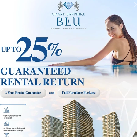
alle andere
unterb
zypern, bieten wir seit
allen Umständen makellose
nlichen Kundenservice
truktur, unsere breiten
n Kunden verschaffen uns
e innovativer Lösungen, die
leichzeitig die
u berücksichtigen.
In Zypern liegt d
Mietwagen aller Segment