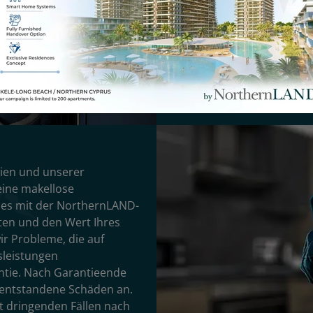
CyprusWays Rent a Car. A
besten Lösungen für 
Schönheiten Zyperns z
Flughaf
pien und unserer
eine makellose
es mit der NorthernLAND-
ten und den Wert Ihres
r Probleme, die auf
sleistungen
ntie. Nach Garantieende
ür entstandene Schäden an.
cht dringenden Fällen nach