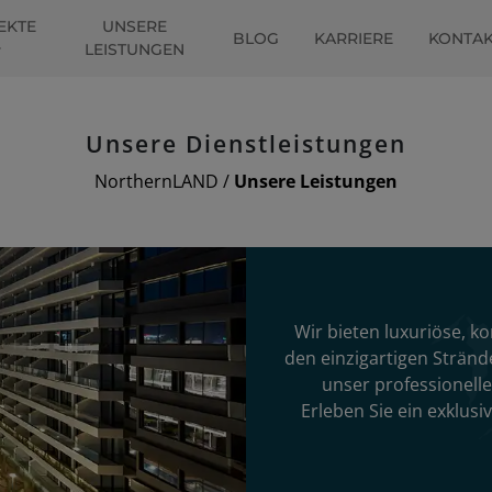
EKTE
UNSERE
BLOG
KARRIERE
KONTA
LEISTUNGEN
Unsere Dienstleistungen
NorthernLAND
/
Unsere Leistungen
Wir bieten luxuriöse, 
den einzigartigen Stränd
unser professionell
Erleben Sie ein exklus