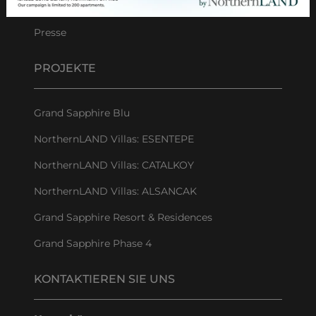
Unternehmensgruppe
Presse
PROJEKTE
Grand Sapphire Blu
NorthernLAND Villas: ESENTEPE
NorthernLAND Villas: CATALKOY
NorthernLAND Villas: ALSANCAK
Grand Sapphire Resort & Residences
Grand Sapphire Phase 4
KONTAKTIEREN SIE UNS